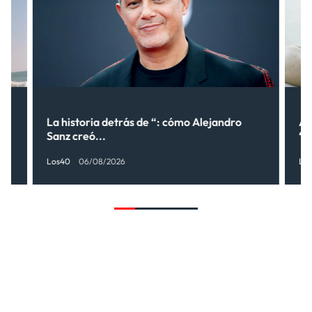
lo
La historia detrás de “: cómo Alejandro
Al
Sanz creó...
“¿
Los40
06/08/2026
Lo