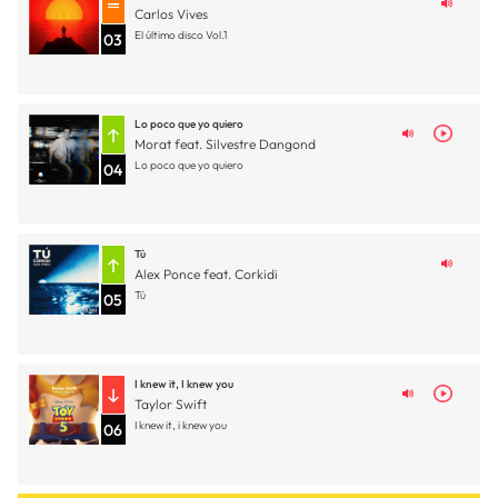
Carlos Vives
El último disco Vol.1
03
Lo poco que yo quiero
Morat feat. Silvestre Dangond
Lo poco que yo quiero
04
Tú
Alex Ponce feat. Corkidi
Tú
05
I knew it, I knew you
Taylor Swift
I knew it, i knew you
06