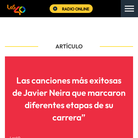
RADIO ONLINE
ARTÍCULO
Las canciones más exitosas
de Javier Neira que marcaron
diferentes etapas de su
carrera”
Los40