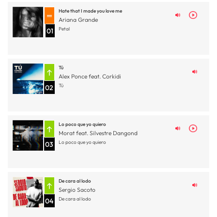
Hate that I made you love me
Ariana Grande
Petal
01
Tú
Alex Ponce feat. Corkidi
Tú
02
Lo poco que yo quiero
Morat feat. Silvestre Dangond
Lo poco que yo quiero
03
De cara al lodo
Sergio Sacoto
De cara al lodo
04