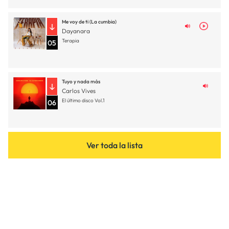
Me voy de ti (La cumbia)
Dayanara
Terapia
05
Tuyo y nada más
Carlos Vives
El último disco Vol.1
06
Ver toda la lista