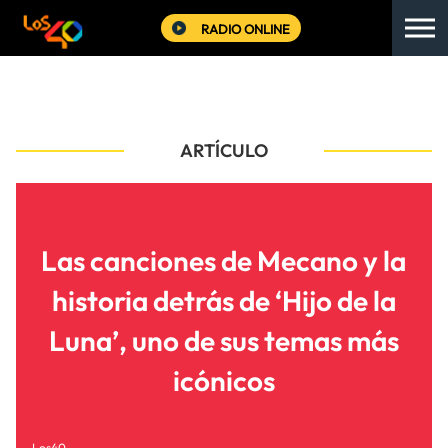
RADIO ONLINE
ARTÍCULO
Las canciones de Mecano y la
historia detrás de ‘Hijo de la
Luna’, uno de sus temas más
icónicos
Los40