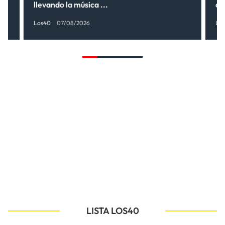
llevando la música ...
có
Los40
07/08/2026
Lo
LISTA LOS40