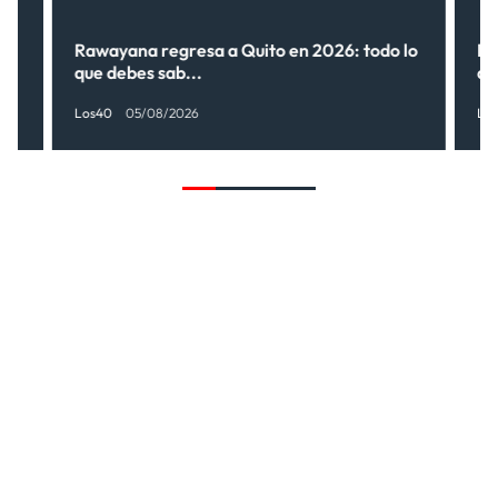
Rawayana regresa a Quito en 2026: todo lo
Ri
que debes sab...
de
Los40
05/08/2026
Lo