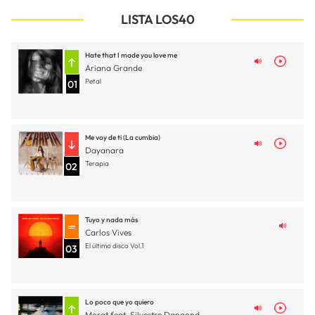
LISTA LOS40
Hate that I made you love me
Ariana Grande
Petal
01
Me voy de ti (La cumbia)
Dayanara
Terapia
02
Tuyo y nada más
Carlos Vives
El último disco Vol.1
03
Lo poco que yo quiero
Morat feat. Silvestre Dangond