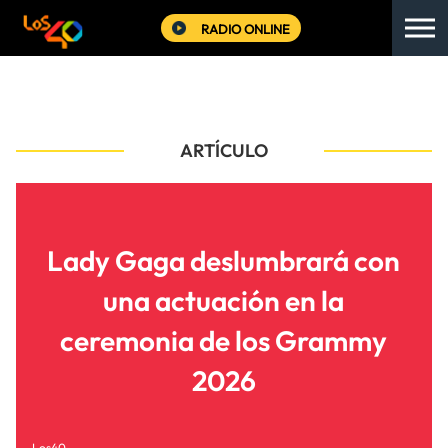
RADIO ONLINE
ARTÍCULO
Lady Gaga deslumbrará con
una actuación en la
ceremonia de los Grammy
2026
Los40