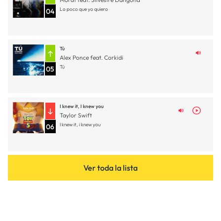
Lo poco que yo quiero
04
Tú
Alex Ponce feat. Corkidi
Tú
05
I knew it, I knew you
Taylor Swift
I knew it, i knew you
06
Ver toda la lista