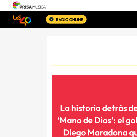
RADIO ONLINE
La historia detrás de
‘Mano de Dios’: el go
Diego Maradona q