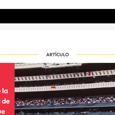
ARTÍCULO
 la
l de
ue