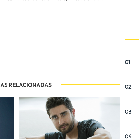
01
IAS RELACIONADAS
02
03
04