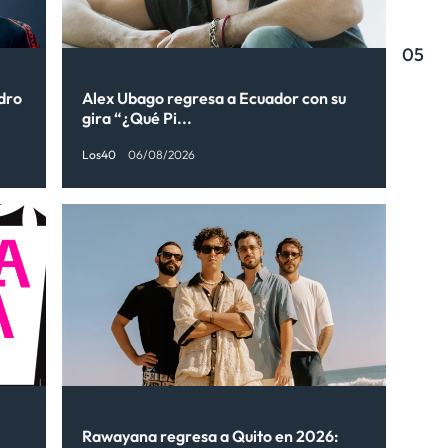
05
ndro
Alex Ubago regresa a Ecuador con su
gira “¿Qué Pi...
Los40
06/08/2026
Rawayana regresa a Quito en 2026: