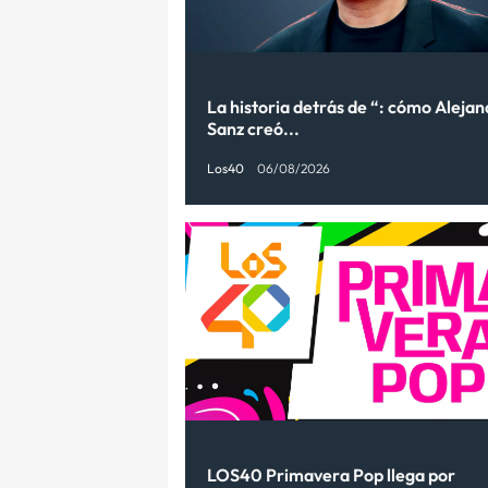
La historia detrás de “: cómo Aleja
Sanz creó...
Los40
06/08/2026
LOS40 Primavera Pop llega por