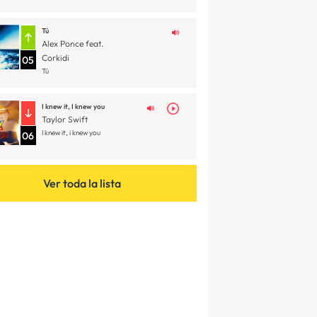
Tú
Alex Ponce feat.
Corkidi
05
Tú
I knew it, I knew you
Taylor Swift
I knew it, i knew you
06
Ver toda la lista