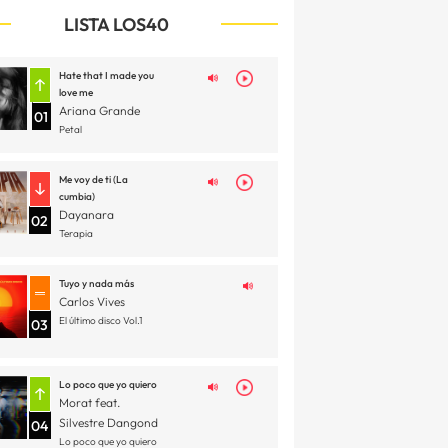
LISTA LOS40
Hate that I made you
love me
Ariana Grande
01
Petal
Me voy de ti (La
cumbia)
Dayanara
02
Terapia
Tuyo y nada más
Carlos Vives
El último disco Vol.1
03
Lo poco que yo quiero
Morat feat.
Silvestre Dangond
04
Lo poco que yo quiero