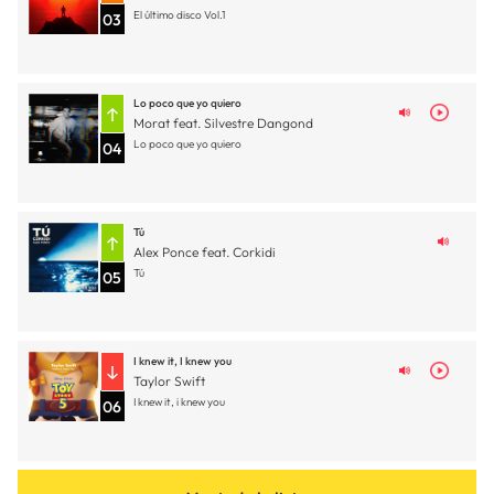
El último disco Vol.1
03
Lo poco que yo quiero
Morat feat. Silvestre Dangond
Lo poco que yo quiero
04
Tú
Alex Ponce feat. Corkidi
Tú
05
I knew it, I knew you
Taylor Swift
I knew it, i knew you
06