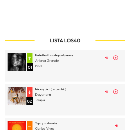
LISTA LOS40
Hate that I made you love me
Ariana Grande
Petal
01
Me voy de ti (La cumbia)
Dayanara
Terapia
02
Tuyo y nada más
Carlos Vives