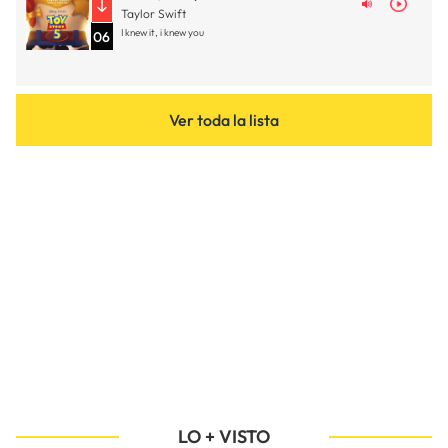
Taylor Swift
I knew it, i knew you
06
Ver toda la lista
LO + VISTO