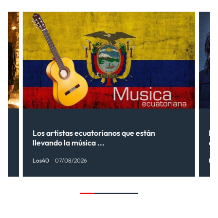
s”
Los artistas ecuatorianos que están
La
llevando la música ...
có
Los40
07/08/2026
Lo