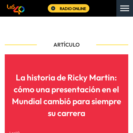
RADIO ONLINE
ARTÍCULO
La historia de Ricky Martin:
cómo una presentación en el
Mundial cambió para siempre
su carrera
Los40