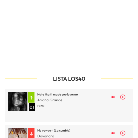
LISTA LOS40
Hate that I made you love me
Ariana Grande
Petal
01
Me voy de ti (La cumbia)
Dayanara