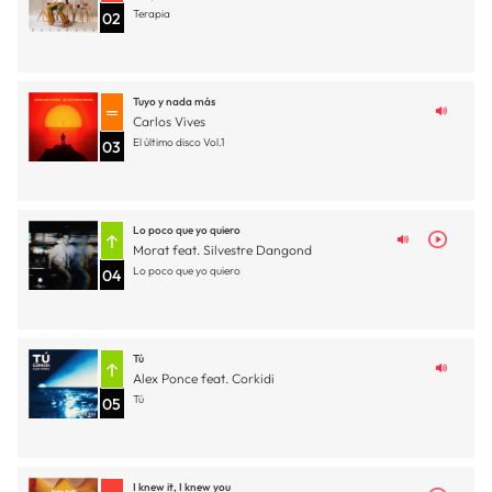
Terapia
02
Tuyo y nada más
Carlos Vives
El último disco Vol.1
03
Lo poco que yo quiero
Morat feat. Silvestre Dangond
Lo poco que yo quiero
04
Tú
Alex Ponce feat. Corkidi
Tú
05
I knew it, I knew you