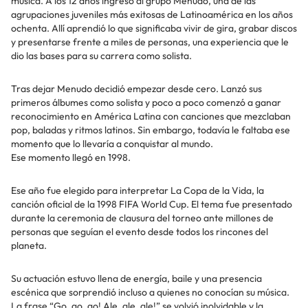
música. A los 12 años ingresó al grupo Menudo, una de las
agrupaciones juveniles más exitosas de Latinoamérica en los años
ochenta. Allí aprendió lo que significaba vivir de gira, grabar discos
y presentarse frente a miles de personas, una experiencia que le
dio las bases para su carrera como solista.
Tras dejar Menudo decidió empezar desde cero. Lanzó sus
primeros álbumes como solista y poco a poco comenzó a ganar
reconocimiento en América Latina con canciones que mezclaban
pop, baladas y ritmos latinos. Sin embargo, todavía le faltaba ese
momento que lo llevaría a conquistar al mundo.
Ese momento llegó en 1998.
Ese año fue elegido para interpretar La Copa de la Vida, la
canción oficial de la 1998 FIFA World Cup. El tema fue presentado
durante la ceremonia de clausura del torneo ante millones de
personas que seguían el evento desde todos los rincones del
planeta.
Su actuación estuvo llena de energía, baile y una presencia
escénica que sorprendió incluso a quienes no conocían su música.
La frase “Go, go, go! Ale, ale, ale!” se volvió inolvidable y la