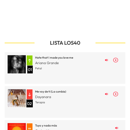
LISTA LOS40
Hate that I made you love me
Ariana Grande
Petal
01
Me voy de ti (La cumbia)
Dayanara
Terapia
02
Tuyo y nada más