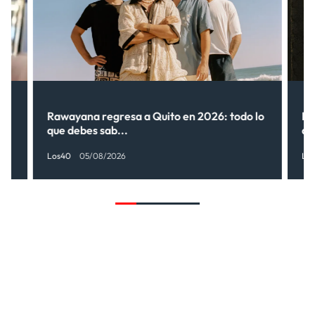
Rawayana regresa a Quito en 2026: todo lo
Ri
que debes sab...
de
Los40
05/08/2026
Lo