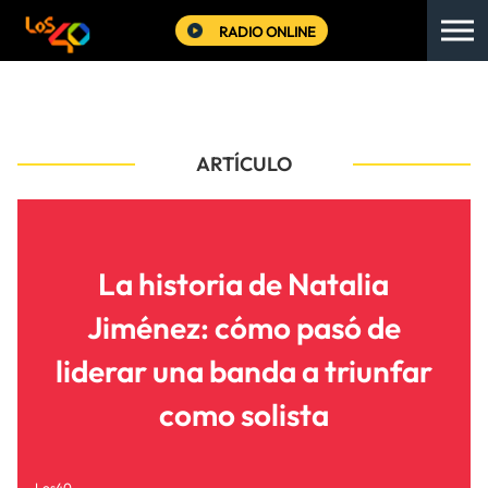
RADIO ONLINE
ARTÍCULO
La historia de Natalia
Jiménez: cómo pasó de
liderar una banda a triunfar
como solista
Los40