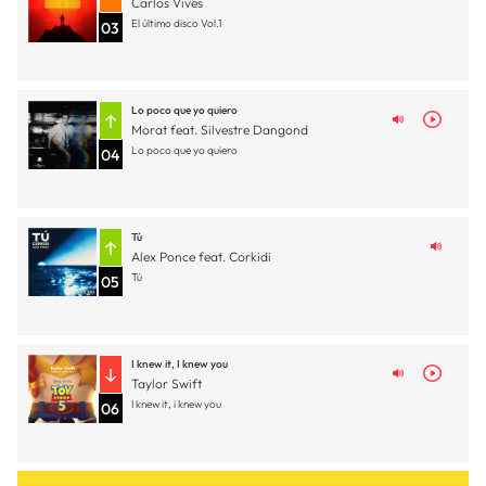
Carlos Vives
El último disco Vol.1
03
Lo poco que yo quiero
Morat feat. Silvestre Dangond
Lo poco que yo quiero
04
Tú
Alex Ponce feat. Corkidi
Tú
05
I knew it, I knew you
Taylor Swift
I knew it, i knew you
06