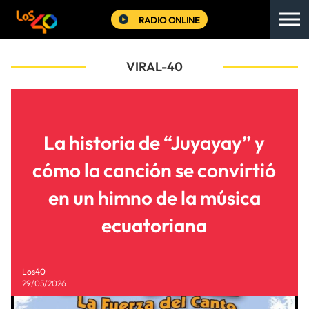
RADIO ONLINE
VIRAL-40
La historia de “Juyayay” y
cómo la canción se convirtió
en un himno de la música
ecuatoriana
Los40
29/05/2026