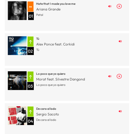
Hate that I made you love me
Ariana Grande
Petal
01
Tú
Alex Ponce feat. Corkidi
Tú
02
Lo poco que yo quiero
Morat feat. Silvestre Dangond
Lo poco que yo quiero
03
De cara al lodo
Sergio Sacoto
De cara al lodo
04