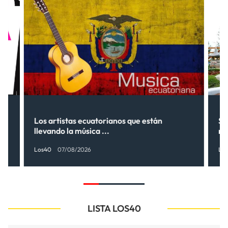
Los artistas ecuatorianos que están
Sh
llevando la música ...
nu
Los40
07/08/2026
Lo
LISTA LOS40