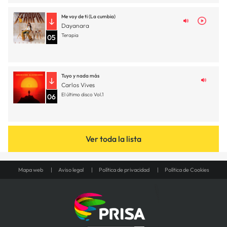
Me voy de ti (La cumbia)
Dayanara
Terapia
05
Tuyo y nada más
Carlos Vives
El último disco Vol.1
06
Ver toda la lista
Mapa web
Aviso legal
Política de privacidad
Política de Cookies