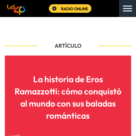
RADIO ONLINE
ARTÍCULO
La historia de Eros
Ramazzotti: cómo conquistó
al mundo con sus baladas
románticas
Los40