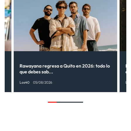
Rawayana regresa a Quito en 2026: todo lo
Ri
que debes sab...
de
Los40
05/08/2026
Lo