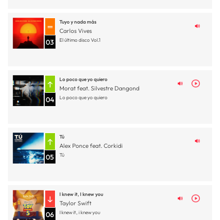
Tuyo y nada más
Carlos Vives
El último disco Vol.1
03
Lo poco que yo quiero
Morat feat. Silvestre Dangond
Lo poco que yo quiero
04
Tú
Alex Ponce feat. Corkidi
Tú
05
I knew it, I knew you
Taylor Swift
I knew it, i knew you
06