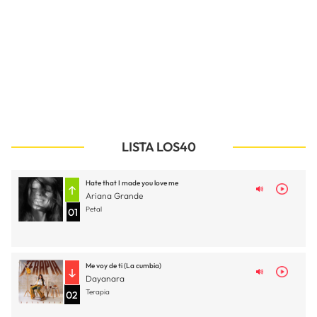
LISTA LOS40
Hate that I made you love me
Ariana Grande
Petal
01
Me voy de ti (La cumbia)
Dayanara
Terapia
02