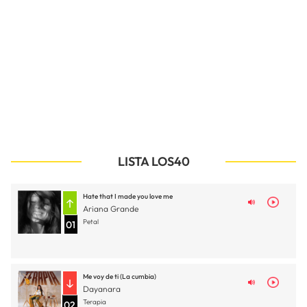
LISTA LOS40
Hate that I made you love me
Ariana Grande
Petal
01
Me voy de ti (La cumbia)
Dayanara
Terapia
02