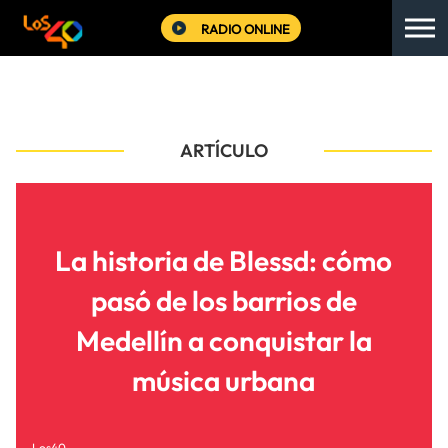
RADIO ONLINE
ARTÍCULO
La historia de Blessd: cómo
pasó de los barrios de
Medellín a conquistar la
música urbana
Los40