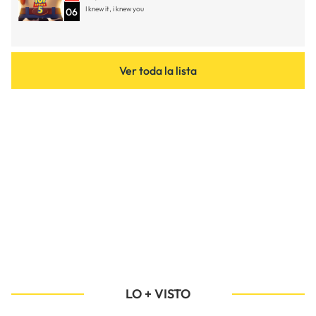
I knew it, i knew you
06
Ver toda la lista
LO + VISTO