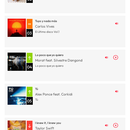
Tuyo y nada más
Carlos Vives
El último disco Vol.1
03
Lo poco que yo quiero
Morat feat. Silvestre Dangond
Lo poco que yo quiero
04
Tú
Alex Ponce feat. Corkidi
Tú
05
I knew it, I knew you
Taylor Swift