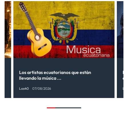
s”
Los artistas ecuatorianos que están
La
llevando la música ...
có
Los40
07/08/2026
Lo