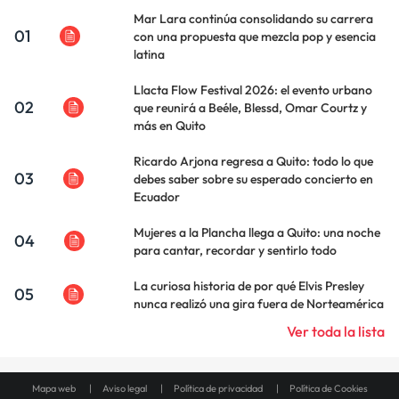
Mar Lara continúa consolidando su carrera
01
con una propuesta que mezcla pop y esencia
latina
Llacta Flow Festival 2026: el evento urbano
02
que reunirá a Beéle, Blessd, Omar Courtz y
más en Quito
Ricardo Arjona regresa a Quito: todo lo que
03
debes saber sobre su esperado concierto en
Ecuador
Mujeres a la Plancha llega a Quito: una noche
04
para cantar, recordar y sentirlo todo
La curiosa historia de por qué Elvis Presley
05
nunca realizó una gira fuera de Norteamérica
Ver toda la lista
Mapa web
Aviso legal
Política de privacidad
Política de Cookies