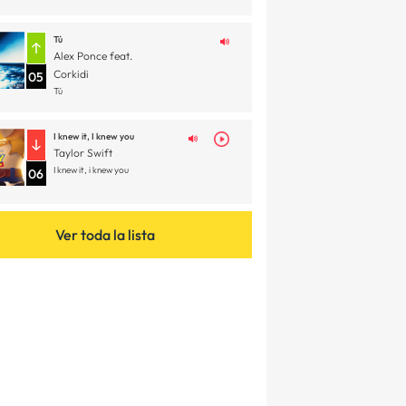
Tú
Alex Ponce feat.
Corkidi
05
Tú
I knew it, I knew you
Taylor Swift
I knew it, i knew you
06
Ver toda la lista