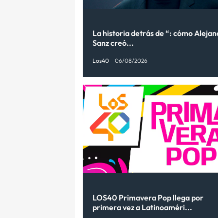
La historia detrás de “: cómo Aleja
Sanz creó...
Los40
06/08/2026
LOS40 Primavera Pop llega por
primera vez a Latinoaméri...