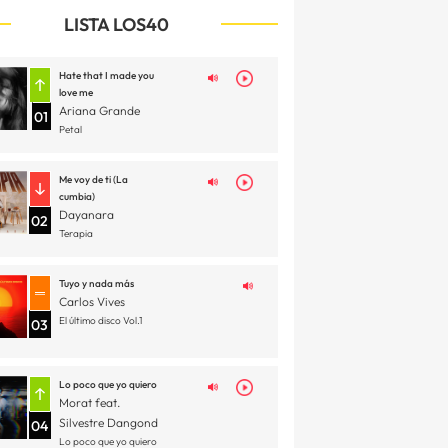
LISTA LOS40
Hate that I made you
love me
Ariana Grande
01
Petal
Me voy de ti (La
cumbia)
Dayanara
02
Terapia
Tuyo y nada más
Carlos Vives
El último disco Vol.1
03
Lo poco que yo quiero
Morat feat.
Silvestre Dangond
04
Lo poco que yo quiero