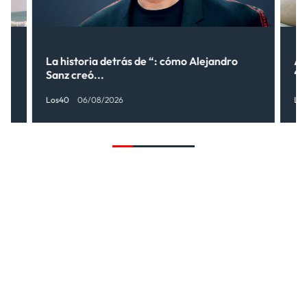
lo
La historia detrás de “: cómo Alejandro
Al
Sanz creó...
“¿
Los40
06/08/2026
Lo