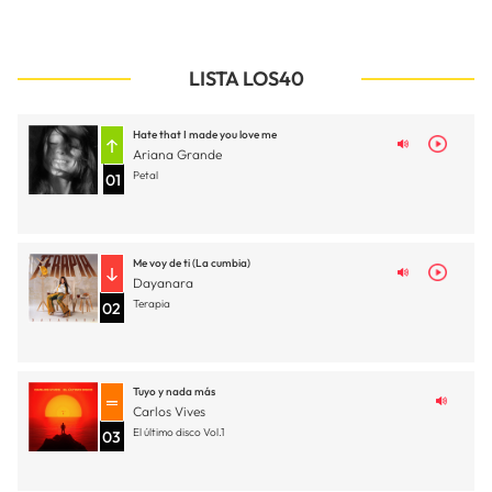
LISTA LOS40
Hate that I made you love me
Ariana Grande
Petal
01
Me voy de ti (La cumbia)
Dayanara
Terapia
02
Tuyo y nada más
Carlos Vives
El último disco Vol.1
03