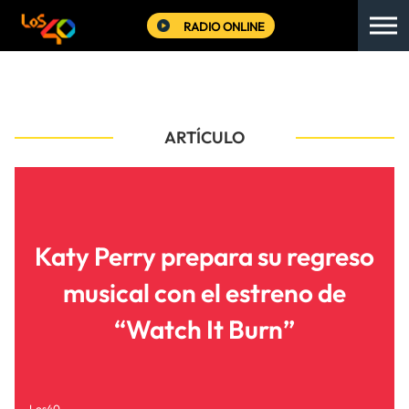
RADIO ONLINE
ARTÍCULO
Katy Perry prepara su regreso
musical con el estreno de
“Watch It Burn”
Los40