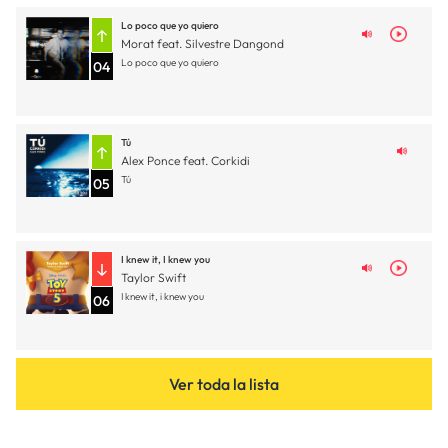
Lo poco que yo quiero
Morat feat. Silvestre Dangond
Lo poco que yo quiero
04
Tú
Alex Ponce feat. Corkidi
Tú
05
I knew it, I knew you
Taylor Swift
I knew it, i knew you
06
Ver toda la lista