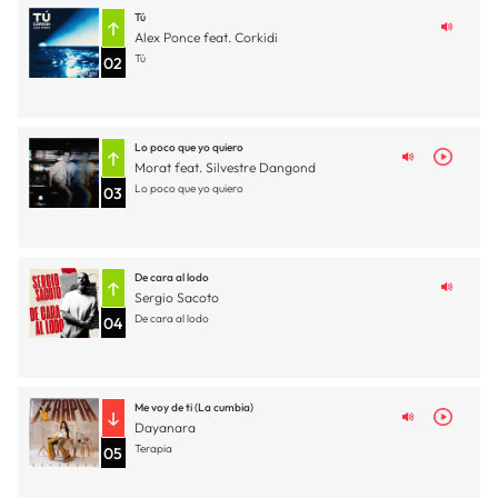
Tú
Alex Ponce feat. Corkidi
Tú
02
Lo poco que yo quiero
Morat feat. Silvestre Dangond
Lo poco que yo quiero
03
De cara al lodo
Sergio Sacoto
De cara al lodo
04
Me voy de ti (La cumbia)
Dayanara
Terapia
05