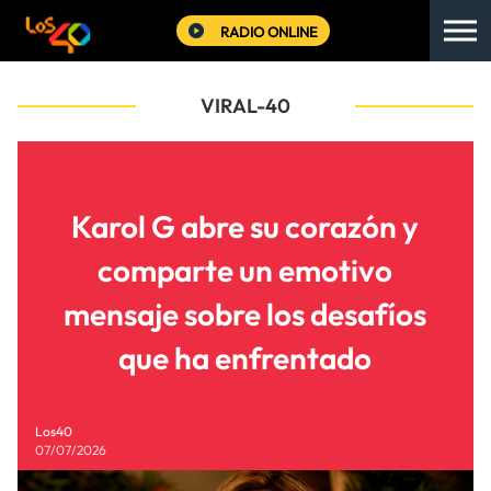
RADIO ONLINE
VIRAL-40
Karol G abre su corazón y
comparte un emotivo
mensaje sobre los desafíos
que ha enfrentado
Los40
07/07/2026