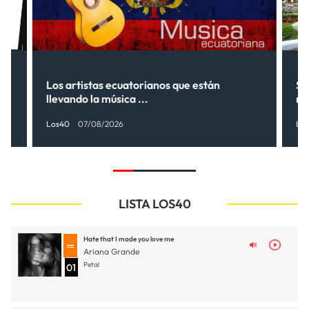
Los artistas ecuatorianos que están
Sh
llevando la música ...
nu
Los40
07/08/2026
Lo
LISTA LOS40
Hate that I made you love me
Ariana Grande
Petal
01