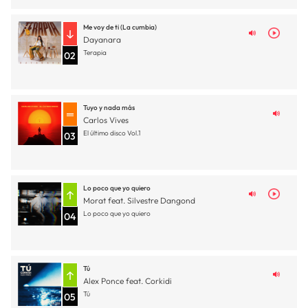
Me voy de ti (La cumbia)
Dayanara
Terapia
02
Tuyo y nada más
Carlos Vives
El último disco Vol.1
03
Lo poco que yo quiero
Morat feat. Silvestre Dangond
Lo poco que yo quiero
04
Tú
Alex Ponce feat. Corkidi
Tú
05