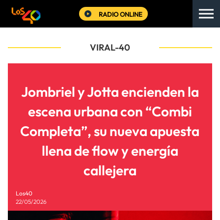
RADIO ONLINE
VIRAL-40
Jombriel y Jotta encienden la
escena urbana con “Combi
Completa”, su nueva apuesta
llena de flow y energía
callejera
Los40
22/05/2026