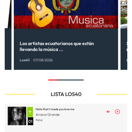
Los artistas ecuatorianos que están
Sh
llevando la música ...
nu
Los40
07/08/2026
Lo
LISTA LOS40
Hate that I made you love me
Ariana Grande
Petal
01