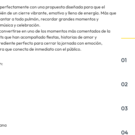
ja perfectamente con una propuesta diseñada para que el
bién de un cierre vibrante, emotivo y lleno de energía. Más que
 cantar a todo pulmón, recordar grandes momentos y
música y celebración.
onvertirse en uno de los momentos más comentados de la
its que han acompañado fiestas, historias de amor y
grediente perfecto para cerrar la jornada con emoción,
bra que conecta de inmediato con el público.
01
n:
02
03
tana
04