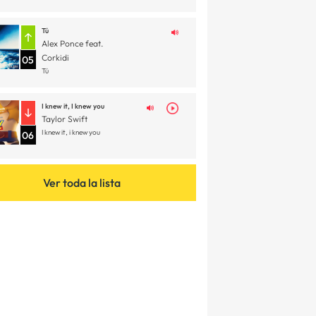
Tú
Alex Ponce feat.
Corkidi
05
Tú
I knew it, I knew you
Taylor Swift
I knew it, i knew you
06
Ver toda la lista