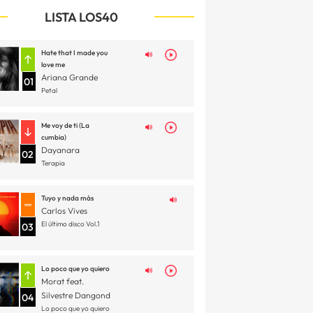
LISTA LOS40
Hate that I made you
love me
Ariana Grande
01
Petal
Me voy de ti (La
cumbia)
Dayanara
02
Terapia
Tuyo y nada más
Carlos Vives
El último disco Vol.1
03
Lo poco que yo quiero
Morat feat.
Silvestre Dangond
04
Lo poco que yo quiero