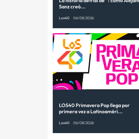
La historia detrás de “: cómo Aleja
Sanz creó...
Los40
06/08/2026
LOS40 Primavera Pop llega por
primera vez a Latinoaméri...
Los40
06/08/2026