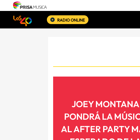
RADIO ONLINE
JOEY MONTANA
PONDRÁ LA MÚSI
AL AFTER PARTY M