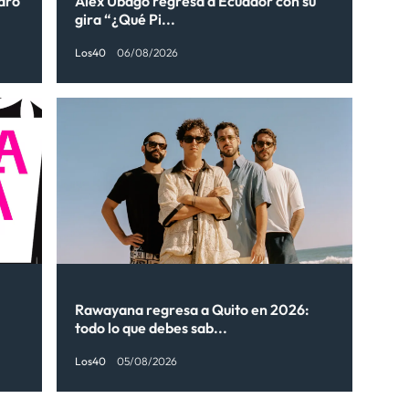
ndro
Alex Ubago regresa a Ecuador con su
gira “¿Qué Pi...
Los40
06/08/2026
Rawayana regresa a Quito en 2026:
todo lo que debes sab...
Los40
05/08/2026