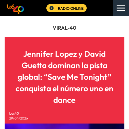
RADIO ONLINE
VIRAL-40
Jennifer Lopez y David
Guetta dominan la pista
global: “Save Me Tonight”
conquista el número uno en
dance
Los40
29/04/2026