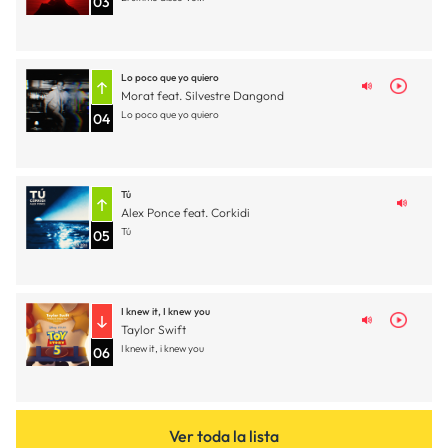
03
Lo poco que yo quiero
Morat feat. Silvestre Dangond
Lo poco que yo quiero
04
Tú
Alex Ponce feat. Corkidi
Tú
05
I knew it, I knew you
Taylor Swift
I knew it, i knew you
06
Ver toda la lista