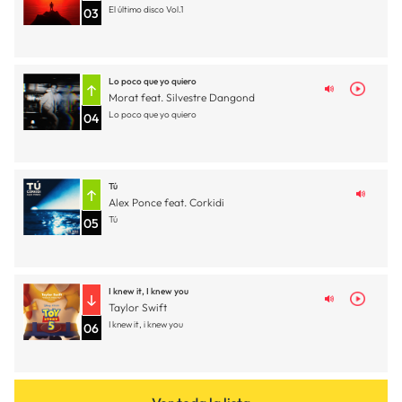
El último disco Vol.1
03
Lo poco que yo quiero
Morat feat. Silvestre Dangond
Lo poco que yo quiero
04
Tú
Alex Ponce feat. Corkidi
Tú
05
I knew it, I knew you
Taylor Swift
I knew it, i knew you
06