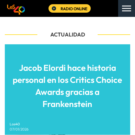
RADIO ONLINE
ACTUALIDAD
Jacob Elordi hace historia
personal en los Critics Choice
Awards gracias a
Frankenstein
Los40
07/01/2026