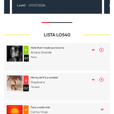
Los40
07/07/2026
Lo
LISTA LOS40
Hate that I made you love me
Ariana Grande
Petal
01
Me voy de ti (La cumbia)
Dayanara
Terapia
02
Tuyo y nada más
Carlos Vives