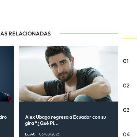
IAS RELACIONADAS
01
02
03
ndro
Alex Ubago regresa a Ecuador con su
gira “¿Qué Pi...
04
Los40
06/08/2026