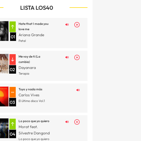
LISTA LOS40
Hate that I made you
love me
Ariana Grande
01
Petal
Me voy de ti (La
cumbia)
Dayanara
02
Terapia
Tuyo y nada más
Carlos Vives
El último disco Vol.1
03
Lo poco que yo quiero
Morat feat.
Silvestre Dangond
04
Lo poco que yo quiero