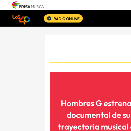
RADIO ONLINE
Hombres G estren
documental de su
trayectoria musical