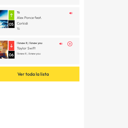
Tú
Alex Ponce feat.
Corkidi
05
Tú
I knew it, I knew you
Taylor Swift
I knew it, i knew you
06
Ver toda la lista