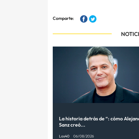
Comparte:
NOTIC
La historia detrás de “: cómo Aleja
Sanz creó...
Los40
06/08/2026