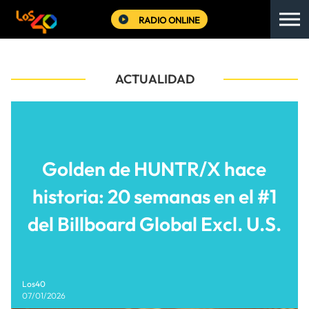
RADIO ONLINE
ACTUALIDAD
Golden de HUNTR/X hace
historia: 20 semanas en el #1
del Billboard Global Excl. U.S.
Los40
07/01/2026