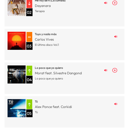
Me voy de ti (La cumbia)
Dayanara
Terapia
02
Tuyo y nada más
Carlos Vives
El último disco Vol.1
03
Lo poco que yo quiero
Morat feat. Silvestre Dangond
Lo poco que yo quiero
04
Tú
Alex Ponce feat. Corkidi
Tú
05