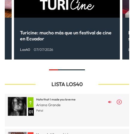
Turicine: mucho más que un festival de cine
Ne
en Ecuador
so
Los40
07/07/2026
Lo
LISTA LOS40
Hate that I made you love me
Ariana Grande
Petal
01