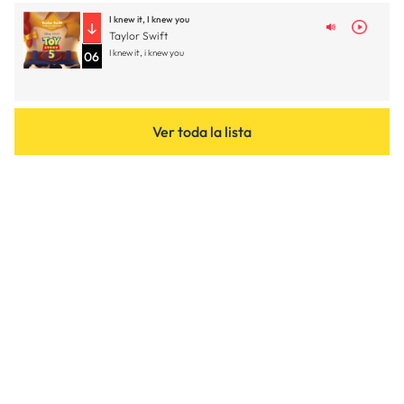
I knew it, I knew you
Taylor Swift
I knew it, i knew you
06
Ver toda la lista