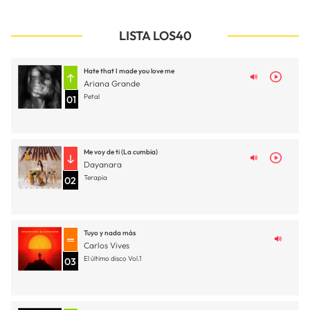
LISTA LOS40
Hate that I made you love me
Ariana Grande
Petal
01
Me voy de ti (La cumbia)
Dayanara
Terapia
02
Tuyo y nada más
Carlos Vives
El último disco Vol.1
03