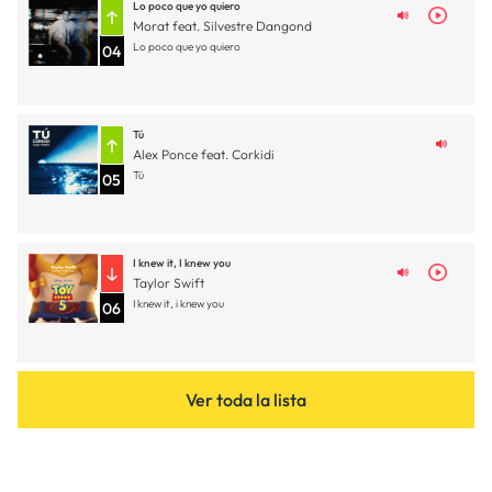
Lo poco que yo quiero
Morat feat. Silvestre Dangond
Lo poco que yo quiero
04
Tú
Alex Ponce feat. Corkidi
Tú
05
I knew it, I knew you
Taylor Swift
I knew it, i knew you
06
Ver toda la lista