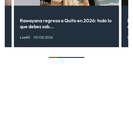
Rawayana regresa a Quito en 2026: todo lo
Ri
que debes sab...
de
Los40
05/08/2026
Lo