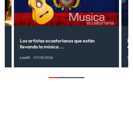
s”
Los artistas ecuatorianos que están
La
llevando la música ...
có
Los40
07/08/2026
Lo