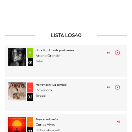
LISTA LOS40
Hate that I made you love me
Ariana Grande
Petal
01
Me voy de ti (La cumbia)
Dayanara
Terapia
02
Tuyo y nada más
Carlos Vives
El último disco Vol.1
03