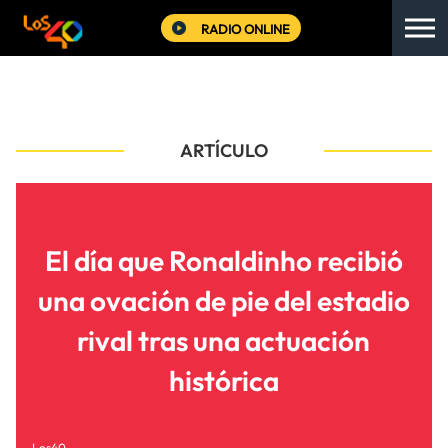
RADIO ONLINE
ARTÍCULO
El día que Ronaldinho recibió
una ovación de pie del estadio
rival tras una actuación
histórica
Los40