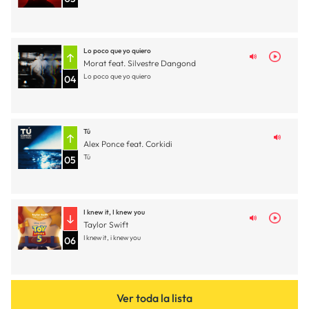
Lo poco que yo quiero
Morat feat. Silvestre Dangond
Lo poco que yo quiero
04
Tú
Alex Ponce feat. Corkidi
Tú
05
I knew it, I knew you
Taylor Swift
I knew it, i knew you
06
Ver toda la lista