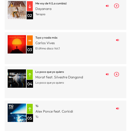
Me voy de ti (La cumbia)
Dayanara
Terapia
02
Tuyo y nada más
Carlos Vives
El último disco Vol.1
03
Lo poco que yo quiero
Morat feat. Silvestre Dangond
Lo poco que yo quiero
04
Tú
Alex Ponce feat. Corkidi
Tú
05