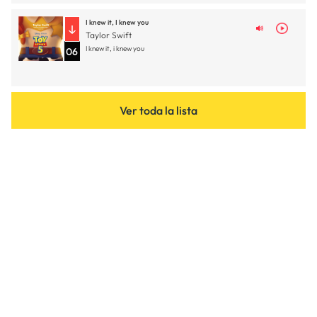
I knew it, I knew you
Taylor Swift
I knew it, i knew you
06
Ver toda la lista