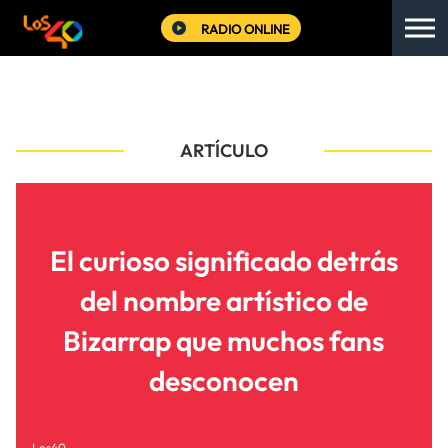
RADIO ONLINE
ARTÍCULO
El curioso significado detrás
del nombre artístico de
Bizarrap que muchos fans
desconocen
Los40