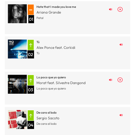
Hate that I made you love me
Ariana Grande
Petal
01
Tú
Alex Ponce feat. Corkidi
Tú
02
Lo poco que yo quiero
Morat feat. Silvestre Dangond
Lo poco que yo quiero
03
De cara al lodo
Sergio Sacoto
De cara al lodo
04