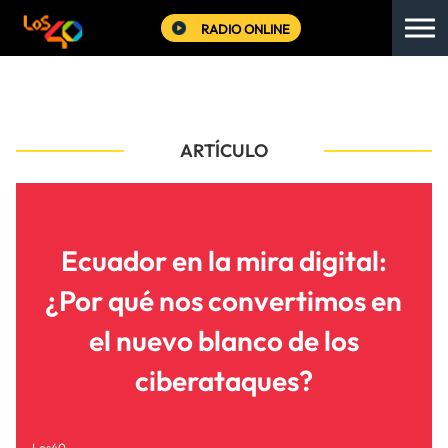
RADIO ONLINE
ARTÍCULO
Ecuador en la mira digital:
¿Por qué nos convertimos en
el nuevo blanco de los
ciberataques?
Los40