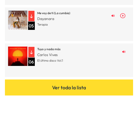
Me voy de ti (La cumbia)
Dayanara
Terapia
05
Tuyo y nada más
Carlos Vives
El último disco Vol.1
06
Ver toda la lista