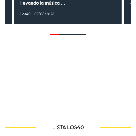
llevando la música ...
có
Los40
07/08/2026
Lo
LISTA LOS40