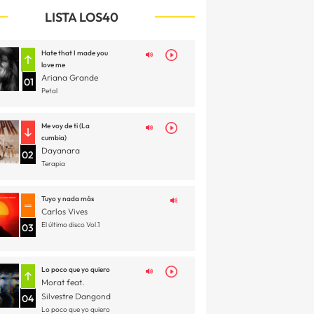
LISTA LOS40
Hate that I made you
love me
Ariana Grande
01
Petal
Me voy de ti (La
cumbia)
Dayanara
02
Terapia
Tuyo y nada más
Carlos Vives
El último disco Vol.1
03
Lo poco que yo quiero
Morat feat.
Silvestre Dangond
04
Lo poco que yo quiero