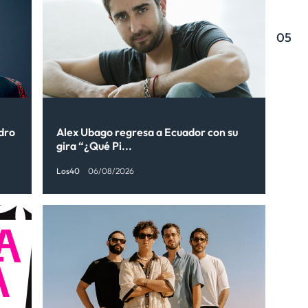
05
ndro
Alex Ubago regresa a Ecuador con su
gira “¿Qué Pi...
Los40
06/08/2026