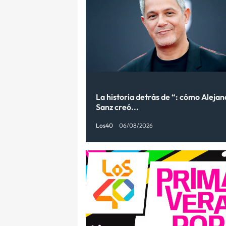
La historia detrás de “: cómo Aleja
Sanz creó...
Los40
06/08/2026