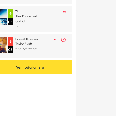
Tú
Alex Ponce feat.
Corkidi
05
Tú
I knew it, I knew you
Taylor Swift
I knew it, i knew you
06
Ver toda la lista