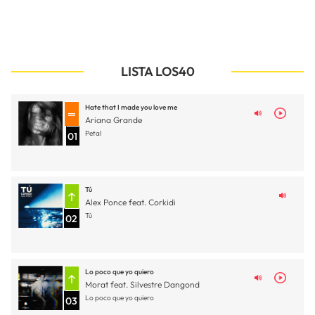
LISTA LOS40
Hate that I made you love me
Ariana Grande
Petal
01
Tú
Alex Ponce feat. Corkidi
Tú
02
Lo poco que yo quiero
Morat feat. Silvestre Dangond
Lo poco que yo quiero
03