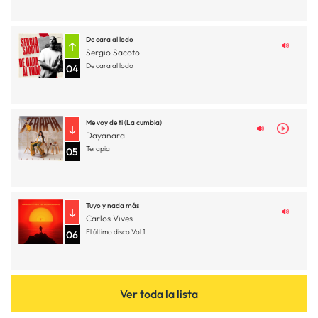
De cara al lodo
Sergio Sacoto
De cara al lodo
04
Me voy de ti (La cumbia)
Dayanara
Terapia
05
Tuyo y nada más
Carlos Vives
El último disco Vol.1
06
Ver toda la lista