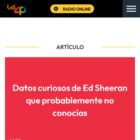
RADIO ONLINE
ARTÍCULO
Datos curiosos de Ed Sheeran
que probablemente no
conocías
Los40