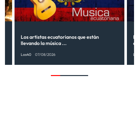
s”
Los artistas ecuatorianos que están
La
llevando la música ...
có
Los40
07/08/2026
Lo