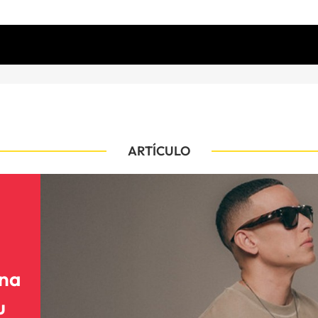
ARTÍCULO
ena
u