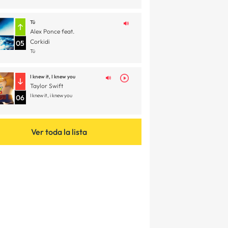
Tú
Alex Ponce feat.
Corkidi
05
Tú
I knew it, I knew you
Taylor Swift
I knew it, i knew you
06
Ver toda la lista