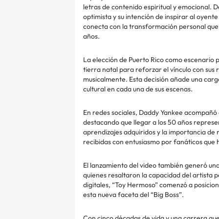
letras de contenido espiritual y emocional.
optimista y su intención de inspirar al oyen
conecta con la transformación personal que
años.
La elección de Puerto Rico como escenario pri
tierra natal para reforzar el vínculo con sus 
musicalmente. Esta decisión añade una carga 
cultural en cada una de sus escenas.
En redes sociales, Daddy Yankee acompañó e
destacando que llegar a los 50 años represe
aprendizajes adquiridos y la importancia de 
recibidas con entusiasmo por fanáticos que h
El lanzamiento del video también generó una 
quienes resaltaron la capacidad del artista 
digitales, “Toy Hermoso” comenzó a posicion
esta nueva faceta del “Big Boss”.
Con cinco décadas de vida y una carrera q