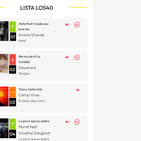
LISTA LOS40
Hate that I made you
love me
Ariana Grande
01
Petal
Me voy de ti (La
cumbia)
Dayanara
02
Terapia
Tuyo y nada más
Carlos Vives
El último disco Vol.1
03
Lo poco que yo quiero
Morat feat.
Silvestre Dangond
04
Lo poco que yo quiero