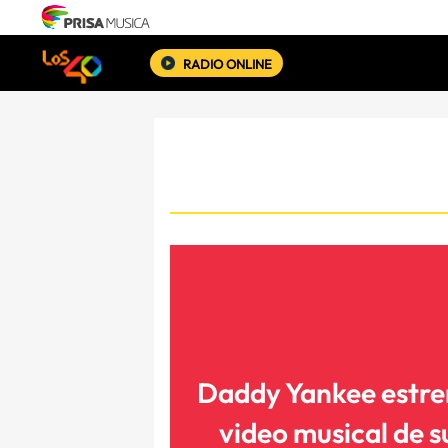
RADIO ONLINE
Daddy Yankee estr
video musical de s