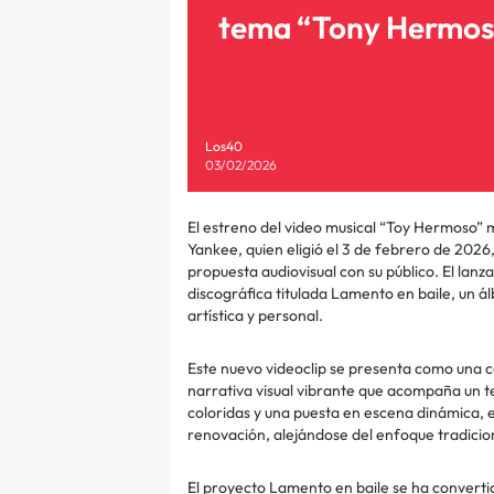
tema “Tony Hermos
Los40
03/02/2026
El estreno del video musical “Toy Hermoso” 
Yankee, quien eligió el 3 de febrero de 202
propuesta audiovisual con su público. El lan
discográfica titulada Lamento en baile, un á
artística y personal.
Este nuevo videoclip se presenta como una cel
narrativa visual vibrante que acompaña un 
coloridas y una puesta en escena dinámica, el
renovación, alejándose del enfoque tradicio
El proyecto Lamento en baile se ha converti