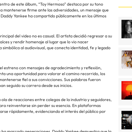
 Dentro de este álbum, “Toy Hermoso” destaca por su tono
te a mantenerse firme ante las adversidades, un mensaje que
 Daddy Yankee ha compartido públicamente en los últimos
ncipal del video no es casual. El artista decidió regresar a su
raíces y rendir homenaje al lugar que lo vio nacer
simbólica al audiovisual, que conecta identidad, fe y legado
l estreno con mensajes de agradecimiento y reflexión,
nta una oportunidad para valorar el camino recorrido, los
mantenerse fiel a sus convicciones. Sus palabras fueron
an seguido su carrera desde sus inicios.
ola de reacciones entre colegas de la industria y seguidores,
para reinventarse sin perder su esencia. En plataformas
arse rápidamente, evidenciando el interés del público por
ue ha marcado generaciones, Daddy Yankee demuestra que la