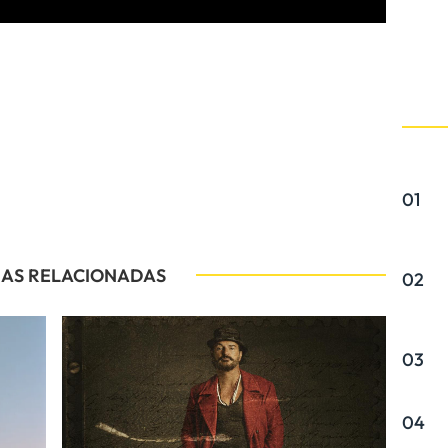
01
IAS RELACIONADAS
02
03
04