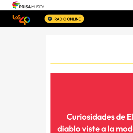
RADIO ONLINE
Curiosidades de E
diablo viste a la mod