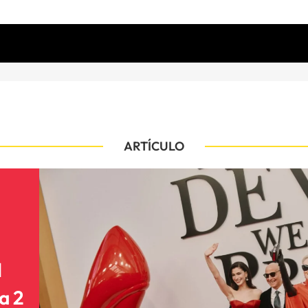
ARTÍCULO
l
a 2