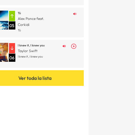
Tú
Alex Ponce feat.
Corkidi
05
Tú
I knew it, I knew you
Taylor Swift
I knew it, i knew you
06
Ver toda la lista