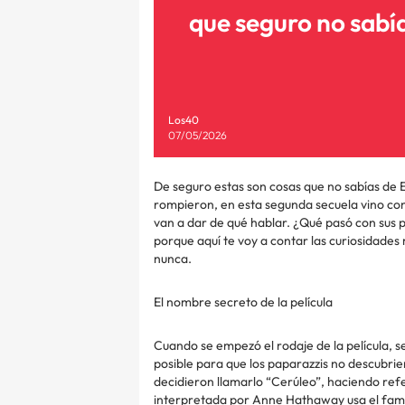
que seguro no sabí
Los40
07/05/2026
De seguro estas son cosas que no sabías de El
rompieron, en esta segunda secuela vino c
van a dar de qué hablar. ¿Qué pasó con sus p
porque aquí te voy a contar las curiosidades
nunca.
El nombre secreto de la película
Cuando se empezó el rodaje de la película, 
posible para que los paparazzis no descubrier
decidieron llamarlo “Cerúleo”, haciendo refe
interpretada por Anne Hathaway usa el famo