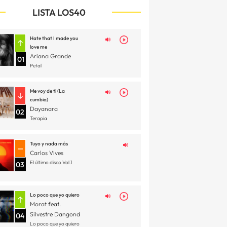
LISTA LOS40
Hate that I made you
love me
Ariana Grande
01
Petal
Me voy de ti (La
cumbia)
Dayanara
02
Terapia
Tuyo y nada más
Carlos Vives
El último disco Vol.1
03
Lo poco que yo quiero
Morat feat.
Silvestre Dangond
04
Lo poco que yo quiero