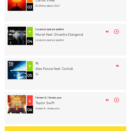
Carlos Vives
El último disco Vol.1
03
Lo poco que yo quiero
Morat feat. Silvestre Dangond
Lo poco que yo quiero
04
Tú
Alex Ponce feat. Corkidi
Tú
05
I knew it, I knew you
Taylor Swift
I knew it, i knew you
06