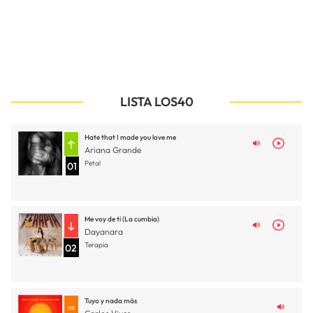
LISTA LOS40
Hate that I made you love me
Ariana Grande
Petal
01
Me voy de ti (La cumbia)
Dayanara
Terapia
02
Tuyo y nada más