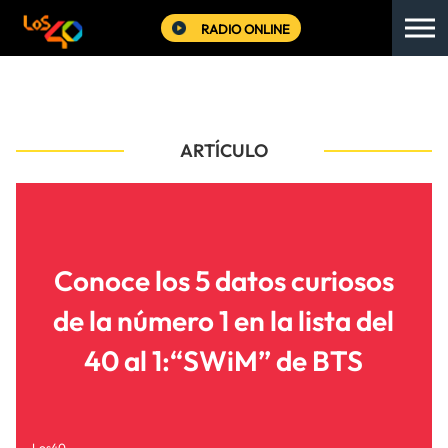
RADIO ONLINE
ARTÍCULO
Conoce los 5 datos curiosos
de la número 1 en la lista del
40 al 1:“SWiM” de BTS
Los40