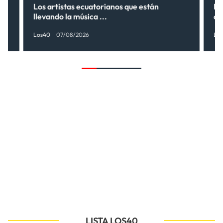
s”
Los artistas ecuatorianos que están
La
llevando la música ...
có
Los40
07/08/2026
Lo
LISTA LOS40