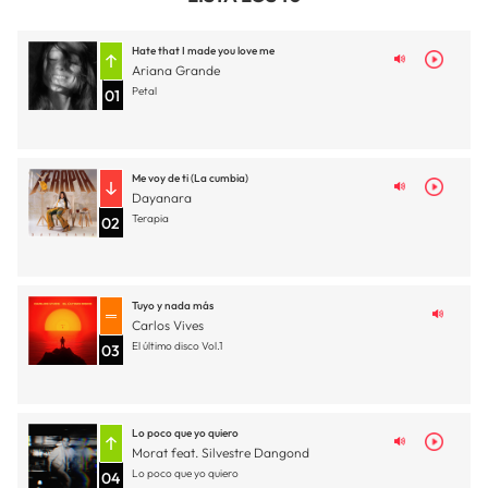
Hate that I made you love me
Ariana Grande
Petal
01
Me voy de ti (La cumbia)
Dayanara
Terapia
02
Tuyo y nada más
Carlos Vives
El último disco Vol.1
03
Lo poco que yo quiero
Morat feat. Silvestre Dangond
Lo poco que yo quiero
04