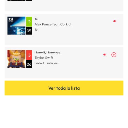
Tú
Alex Ponce feat. Corkidi
Tú
05
I knew it, I knew you
Taylor Swift
I knew it, i knew you
06
Ver toda la lista