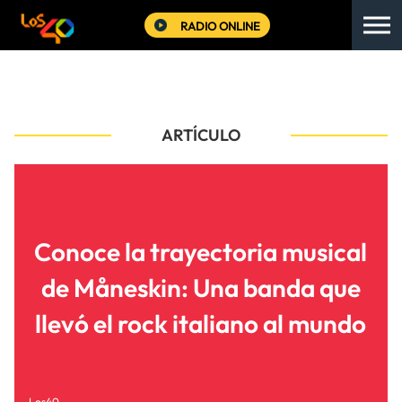
RADIO ONLINE
ARTÍCULO
Conoce la trayectoria musical
de Måneskin: Una banda que
llevó el rock italiano al mundo
Los40