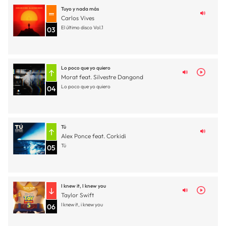
Tuyo y nada más
Carlos Vives
El último disco Vol.1
03
Lo poco que yo quiero
Morat feat. Silvestre Dangond
Lo poco que yo quiero
04
Tú
Alex Ponce feat. Corkidi
Tú
05
I knew it, I knew you
Taylor Swift
I knew it, i knew you
06