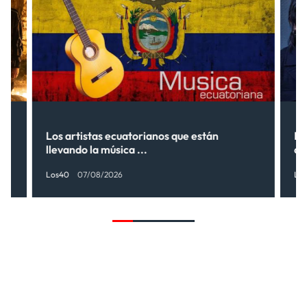
s”
Los artistas ecuatorianos que están
La
llevando la música ...
có
Los40
07/08/2026
Lo