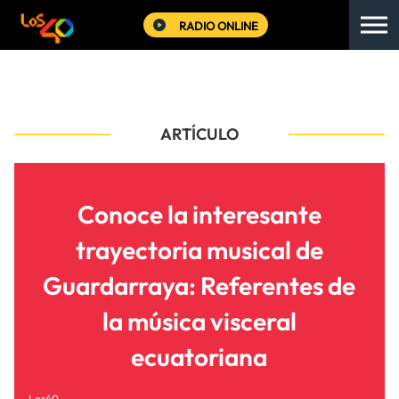
RADIO ONLINE
ARTÍCULO
Conoce la interesante
trayectoria musical de
Guardarraya: Referentes de
la música visceral
ecuatoriana
Los40