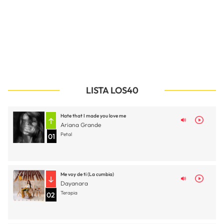
LISTA LOS40
Hate that I made you love me
Ariana Grande
Petal
01
Me voy de ti (La cumbia)
Dayanara
Terapia
02