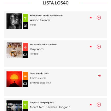
LISTA LOS40
Hate that I made you love me
Ariana Grande
Petal
01
Me voy de ti (La cumbia)
Dayanara
Terapia
02
Tuyo y nada más
Carlos Vives
El último disco Vol.1
03
Lo poco que yo quiero
Morat feat. Silvestre Dangond