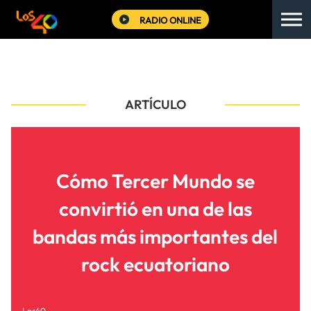
RADIO ONLINE
ARTÍCULO
Cómo Tercer Mundo se
convirtió en una de las
bandas más importantes del
rock ecuatoriano
Los40