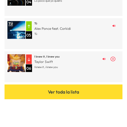
Lo poco que yo quiero
04
Tú
Alex Ponce feat. Corkidi
Tú
05
I knew it, I knew you
Taylor Swift
I knew it, i knew you
06
Ver toda la lista