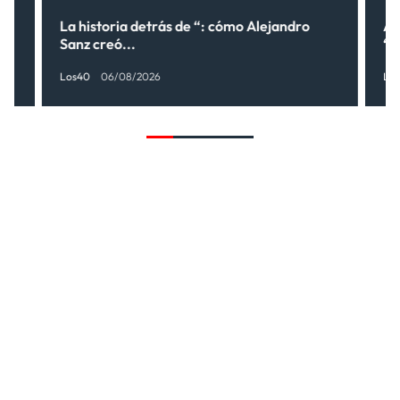
lo
La historia detrás de “: cómo Alejandro
Al
Sanz creó...
“¿
Los40
06/08/2026
Lo