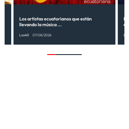
s”
Los artistas ecuatorianos que están
La
llevando la música ...
có
Los40
07/08/2026
Lo