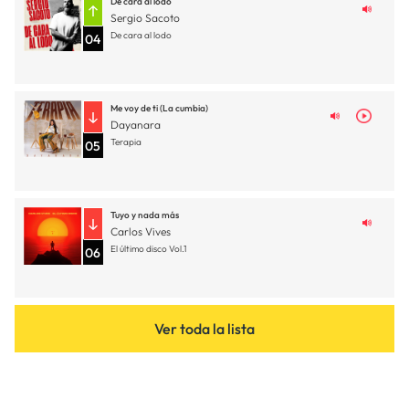
De cara al lodo
Sergio Sacoto
De cara al lodo
04
Me voy de ti (La cumbia)
Dayanara
Terapia
05
Tuyo y nada más
Carlos Vives
El último disco Vol.1
06
Ver toda la lista