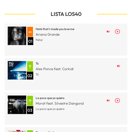
LISTA LOS40
Hate that I made you love me
Ariana Grande
Petal
01
Tú
Alex Ponce feat. Corkidi
Tú
02
Lo poco que yo quiero
Morat feat. Silvestre Dangond
Lo poco que yo quiero
03