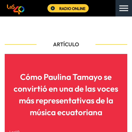
RADIO ONLINE
ARTÍCULO
Cómo Paulina Tamayo se
convirtió en una de las voces
más representativas de la
música ecuatoriana
Los40