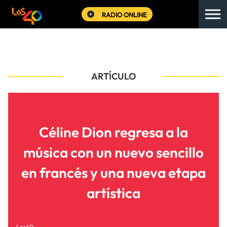
RADIO ONLINE
ARTÍCULO
Céline Dion regresa a la
música con un nuevo sencillo
en francés y una nueva etapa
artística
Los40