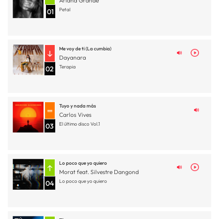
Ariana Grande
Petal
01
Me voy de ti (La cumbia)
Dayanara
Terapia
02
Tuyo y nada más
Carlos Vives
El último disco Vol.1
03
Lo poco que yo quiero
Morat feat. Silvestre Dangond
Lo poco que yo quiero
04