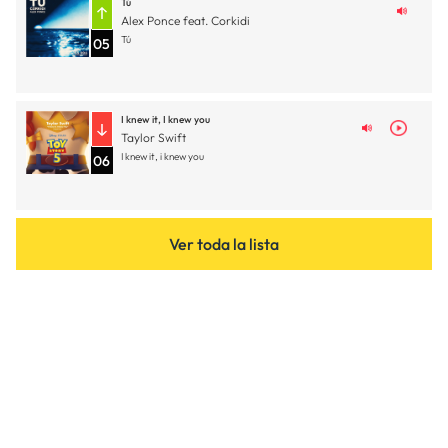
Tú
Alex Ponce feat. Corkidi
Tú
05
I knew it, I knew you
Taylor Swift
I knew it, i knew you
06
Ver toda la lista