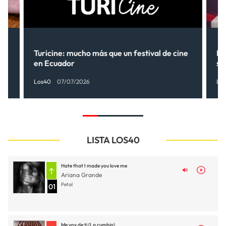
Turicine: mucho más que un festival de cine
Ne
en Ecuador
so
Los40
07/07/2026
Lo
LISTA LOS40
Hate that I made you love me
Ariana Grande
Petal
01
Me voy de ti (La cumbia)