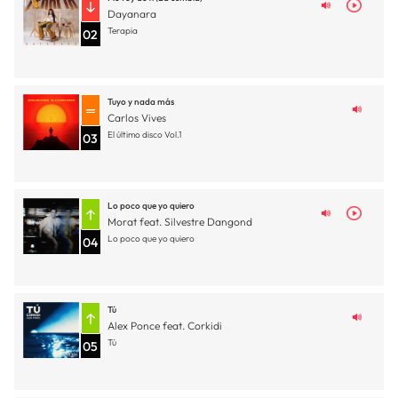
Dayanara
Terapia
02
Tuyo y nada más
Carlos Vives
El último disco Vol.1
03
Lo poco que yo quiero
Morat feat. Silvestre Dangond
Lo poco que yo quiero
04
Tú
Alex Ponce feat. Corkidi
Tú
05