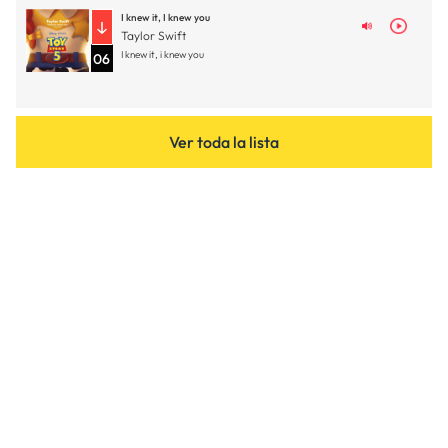
I knew it, I knew you
Taylor Swift
I knew it, i knew you
06
Ver toda la lista