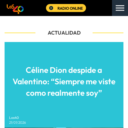
RADIO ONLINE
ACTUALIDAD
Céline Dion despide a
Valentino: “Siempre me viste
como realmente soy”
Los40
21/01/2026