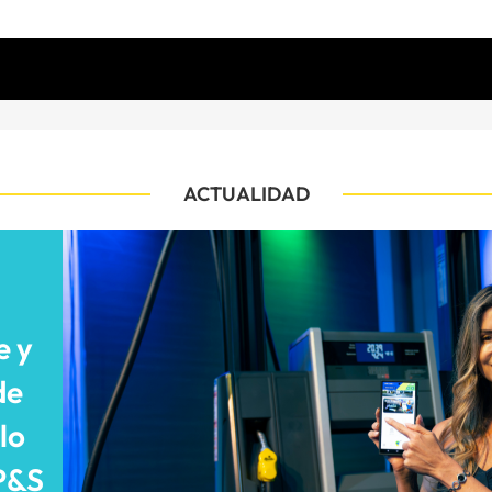
ACTUALIDAD
e y
de
lo
P&S