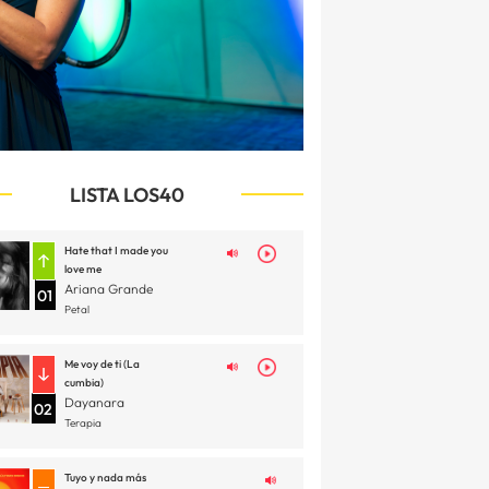
LISTA LOS40
Hate that I made you
love me
Ariana Grande
01
Petal
Me voy de ti (La
cumbia)
Dayanara
02
Terapia
Tuyo y nada más