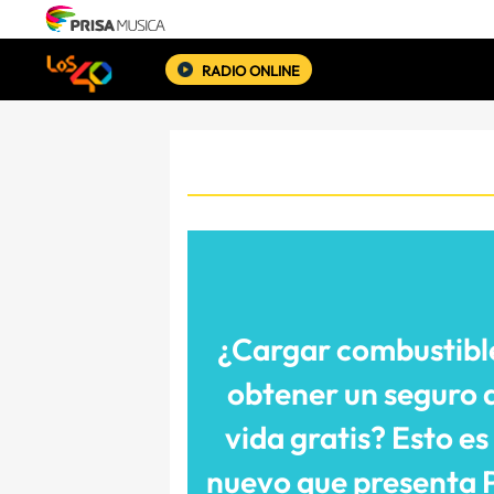
RADIO ONLINE
¿Cargar combustibl
obtener un seguro 
vida gratis? Esto es 
nuevo que presenta 