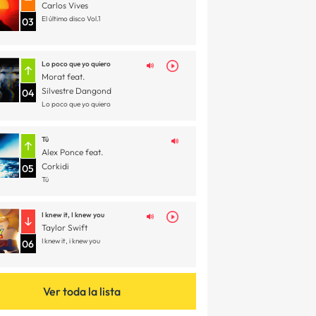
Carlos Vives
El último disco Vol.1
03
Lo poco que yo quiero
Morat feat.
Silvestre Dangond
04
Lo poco que yo quiero
Tú
Alex Ponce feat.
Corkidi
05
Tú
I knew it, I knew you
Taylor Swift
I knew it, i knew you
06
Ver toda la lista