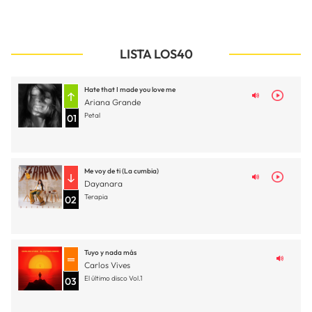
LISTA LOS40
Hate that I made you love me
Ariana Grande
Petal
01
Me voy de ti (La cumbia)
Dayanara
Terapia
02
Tuyo y nada más
Carlos Vives
El último disco Vol.1
03