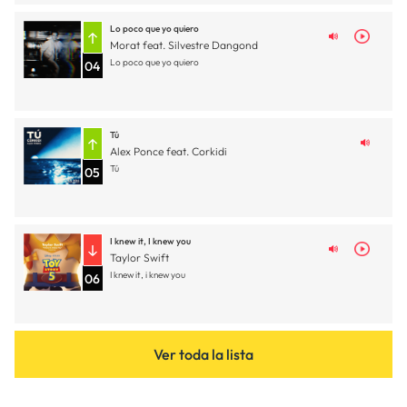
Lo poco que yo quiero
Morat feat. Silvestre Dangond
Lo poco que yo quiero
04
Tú
Alex Ponce feat. Corkidi
Tú
05
I knew it, I knew you
Taylor Swift
I knew it, i knew you
06
Ver toda la lista