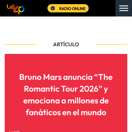
RADIO ONLINE
ARTÍCULO
Bruno Mars anuncia “The
Romantic Tour 2026” y
emociona a millones de
fanáticos en el mundo
Los40