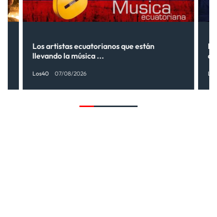
s”
Los artistas ecuatorianos que están
La
llevando la música ...
có
Los40
07/08/2026
Lo