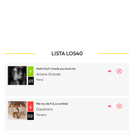
LISTA LOS40
Hate that I made you love me
Ariana Grande
Petal
01
Me voy de ti (La cumbia)
Dayanara
Terapia
02