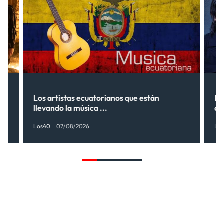
s”
Los artistas ecuatorianos que están
La
llevando la música ...
có
Los40
07/08/2026
Lo