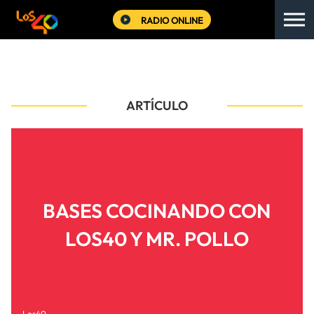
RADIO ONLINE
ARTÍCULO
BASES COCINANDO CON
LOS40 Y MR. POLLO
Los40