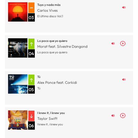
Tuyo y nada más
Carlos Vives
El último disco Vol.1
03
Lo poco que yo quiero
Morat feat. Silvestre Dangond
Lo poco que yo quiero
04
Tú
Alex Ponce feat. Corkidi
Tú
05
I knew it, I knew you
Taylor Swift
I knew it, i knew you
06