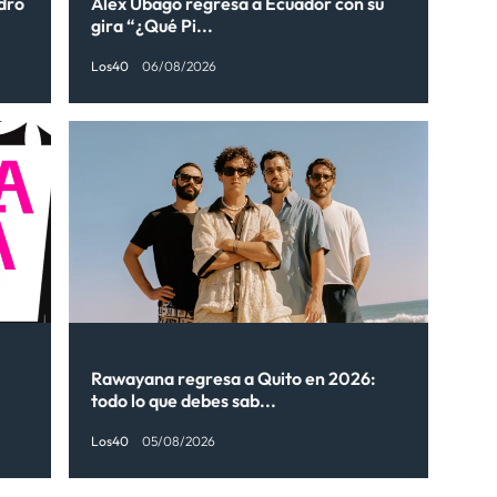
ndro
Alex Ubago regresa a Ecuador con su
gira “¿Qué Pi...
Los40
06/08/2026
Rawayana regresa a Quito en 2026:
todo lo que debes sab...
Los40
05/08/2026