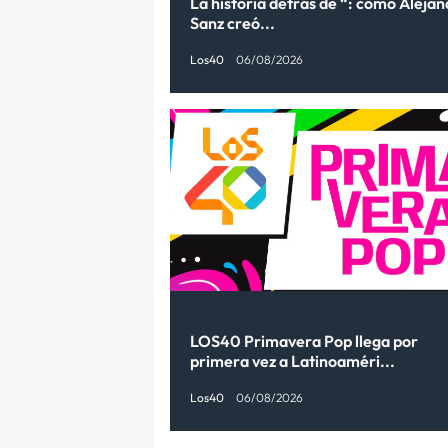
La historia detrás de “: cómo Aleja
Sanz creó...
Los40
06/08/2026
LOS40 Primavera Pop llega por
primera vez a Latinoaméri...
Los40
06/08/2026