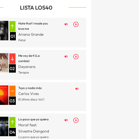
LISTA LOS40
Hate that I made you
love me
Ariana Grande
01
Petal
Me voy de ti (La
cumbia)
Dayanara
02
Terapia
Tuyo y nada más
Carlos Vives
El último disco Vol.1
03
Lo poco que yo quiero
Morat feat.
Silvestre Dangond
04
Lo poco que yo quiero