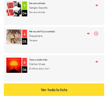
De cara al lodo
Sergio Sacoto
De cara al lodo
04
Me voy de ti (La cumbia)
Dayanara
Terapia
05
Tuyo y nada más
Carlos Vives
El último disco Vol.1
06
Ver toda la lista