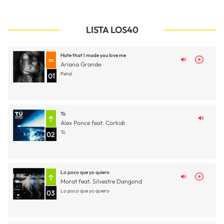
LISTA LOS40
Hate that I made you love me
Ariana Grande
Petal
01
Tú
Alex Ponce feat. Corkidi
Tú
02
Lo poco que yo quiero
Morat feat. Silvestre Dangond
Lo poco que yo quiero
03