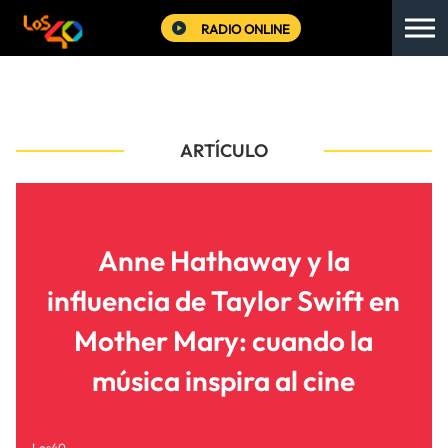
RADIO ONLINE
ARTÍCULO
Anne Hathaway y la
influencia de Taylor Swift en
Mother Mary: cuando la
música inspira al cine
Los40