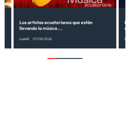
s”
Los artistas ecuatorianos que están
La
llevando la música ...
có
Los40
07/08/2026
Lo