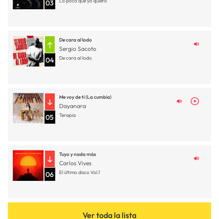
Lo poco que yo quiero
03
De cara al lodo
Sergio Sacoto
De cara al lodo
04
Me voy de ti (La cumbia)
Dayanara
Terapia
05
Tuyo y nada más
Carlos Vives
El último disco Vol.1
06
Ver toda la lista