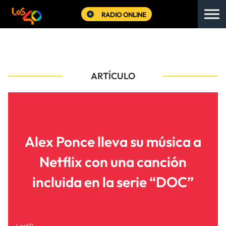
RADIO ONLINE
ARTÍCULO
Alex Ponce lleva su música a
Netflix con una canción
incluida en la serie “DOC”
Los40