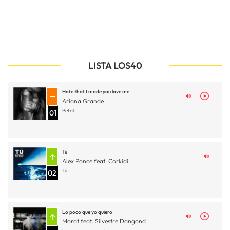
LISTA LOS40
Hate that I made you love me
Ariana Grande
Petal
01
Tú
Alex Ponce feat. Corkidi
Tú
02
Lo poco que yo quiero
Morat feat. Silvestre Dangond