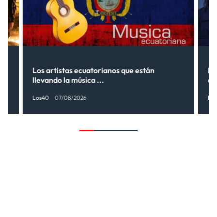
s”
Los artistas ecuatorianos que están
La
llevando la música ...
có
Los40
07/08/2026
Lo