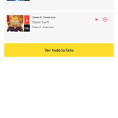
I knew it, I knew you
Taylor Swift
I knew it, i knew you
06
Ver toda la lista