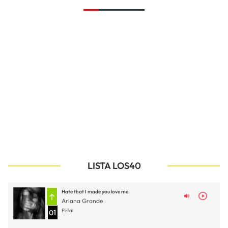
LISTA LOS40
Hate that I made you love me
Ariana Grande
Petal
01