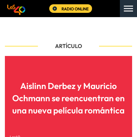
RADIO ONLINE
ARTÍCULO
Aislinn Derbez y Mauricio
Ochmann se reencuentran en
una nueva película romántica
Los40