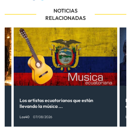
NOTICIAS
RELACIONADAS
s”
Los artistas ecuatorianos que están
La
llevando la música ...
có
Los40
07/08/2026
Lo