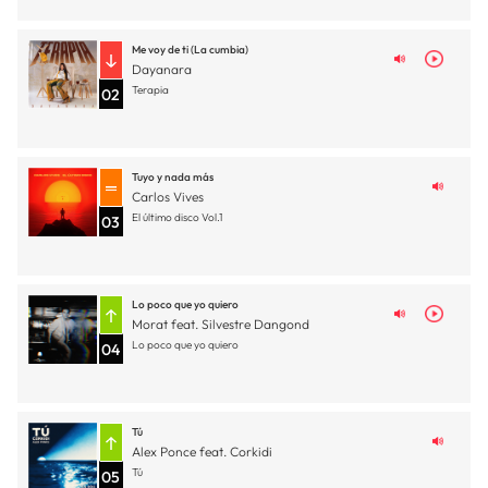
Me voy de ti (La cumbia)
Dayanara
Terapia
02
Tuyo y nada más
Carlos Vives
El último disco Vol.1
03
Lo poco que yo quiero
Morat feat. Silvestre Dangond
Lo poco que yo quiero
04
Tú
Alex Ponce feat. Corkidi
Tú
05