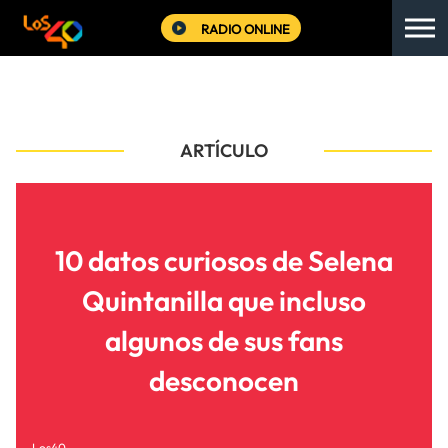
RADIO ONLINE
ARTÍCULO
10 datos curiosos de Selena
Quintanilla que incluso
algunos de sus fans
desconocen
Los40