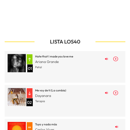
LISTA LOS40
Hate that I made you love me
Ariana Grande
Petal
01
Me voy de ti (La cumbia)
Dayanara
Terapia
02
Tuyo y nada más
Carlos Vives