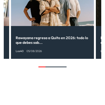
Rawayana regresa a Quito en 2026: todo lo
Ri
que debes sab...
de
Los40
05/08/2026
Lo