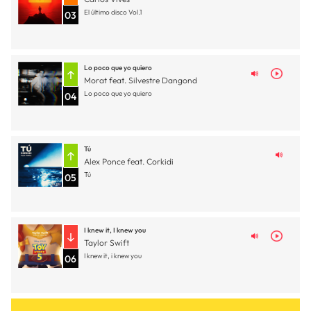
El último disco Vol.1
03
Lo poco que yo quiero
Morat feat. Silvestre Dangond
Lo poco que yo quiero
04
Tú
Alex Ponce feat. Corkidi
Tú
05
I knew it, I knew you
Taylor Swift
I knew it, i knew you
06