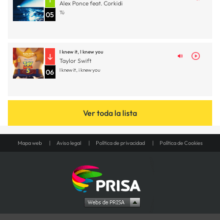
Alex Ponce feat. Corkidi
Tú
05
I knew it, I knew you
Taylor Swift
I knew it, i knew you
06
Ver toda la lista
Mapa web
Aviso legal
Política de privacidad
Política de Cookies