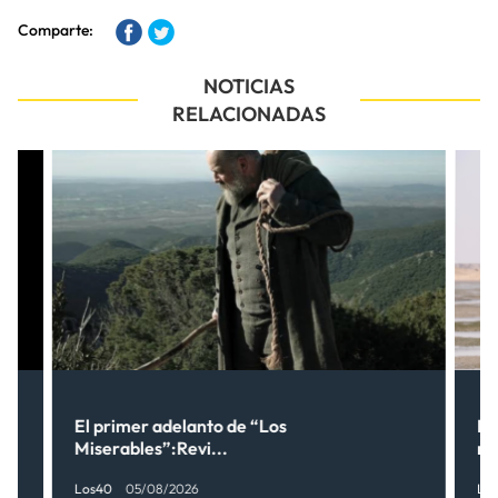
Comparte:
NOTICIAS
RELACIONADAS
ne
El primer adelanto de “Los
Lo
Miserables”:Revi...
no
Los40
05/08/2026
Lo