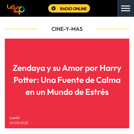
RADIO ONLINE
CINE-Y-MAS
Zendaya y su Amor por Harry
Potter: Una Fuente de Calma
en un Mundo de Estrés
Los40
01/05/2025