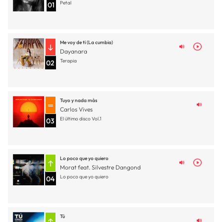
Petal
01
Me voy de ti (La cumbia)
Dayanara
Terapia
02
Tuyo y nada más
Carlos Vives
El último disco Vol.1
03
Lo poco que yo quiero
Morat feat. Silvestre Dangond
Lo poco que yo quiero
04
Tú