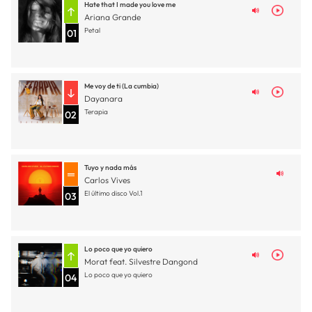
Hate that I made you love me
Ariana Grande
Petal
01
Me voy de ti (La cumbia)
Dayanara
Terapia
02
Tuyo y nada más
Carlos Vives
El último disco Vol.1
03
Lo poco que yo quiero
Morat feat. Silvestre Dangond
Lo poco que yo quiero
04