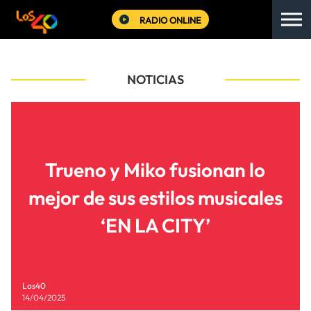
RADIO ONLINE
NOTICIAS
Trueno y Miko fusionan lo
mejor de sus estilos musicales
‘EN LA CITY’
Los40
14/04/2025