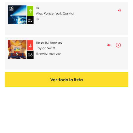
Tú
Alex Ponce feat. Corkidi
Tú
05
I knew it, I knew you
Taylor Swift
I knew it, i knew you
06
Ver toda la lista