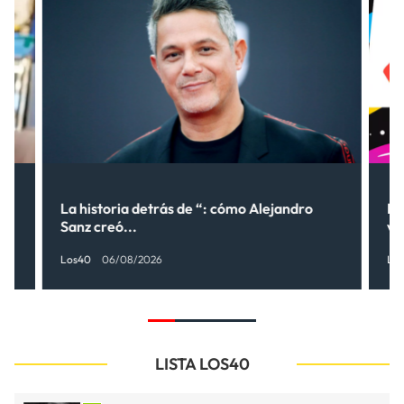
La historia detrás de “: cómo Alejandro
LO
Sanz creó...
ve
Los40
06/08/2026
Lo
LISTA LOS40