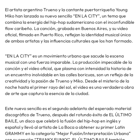
El artista argentino Trueno y la cantante puertorriqueña Young
Miko han lanzado su nuevo sencillo “EN LA CITY”, un tema que
combina la energía del hip-hop sudamericano con el inconfundible
flow caribeño. La canción, grabada en Buenos Aires, y su video
oficial, filmado en Puerto Rico, reflejan la identidad musical única
de ambos artistas y las influencias culturales que los han formado.
“EN LA CITY” es un movimiento urbano que sacude la escena
musical con una fuerza imparable. La producción impecable de la
canción y el video oficial, que plasma con intensidad la historia de
un encuentro inolvidable en las calles boricuas, son un reflejo de la
creatividad y la pasión de Trueno y Miko. Desde el misterio de la
noche hasta el primer rayo del sol, el video es una verdadera obra
de arte que captura la esencia de la ciudad.
Este nuevo sencillo es el segundo adelanto del esperado material
discográfico de Trueno, después del rotundo éxito de EL ÚLTIMO
BAILE, un disco que celebró la fusión del hip-hop en inglés y
español y llevó al artista de La Boca a obtener su primer Latin
GRAMMY en la categoría “Mejor Fusión/Interpretación Urbana”
con su canción “TRANKY FUNKY”. EL ÚLTIMO BAILE también