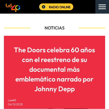
RADIO ONLINE
NOTICIAS
The Doors celebra 60 años
con el reestreno de su
documental más
emblemático narrado por
Johnny Depp
Los40
04/12/2025