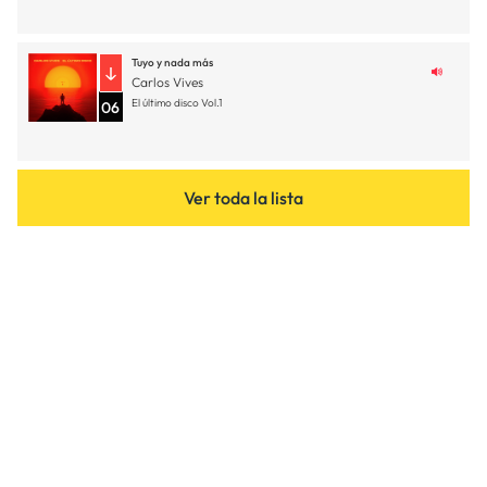
Tuyo y nada más
Carlos Vives
El último disco Vol.1
06
Ver toda la lista