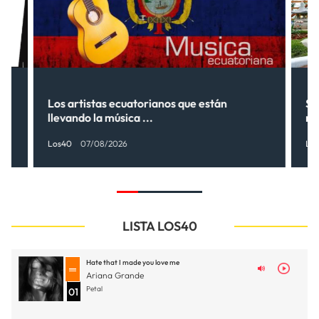
Los artistas ecuatorianos que están
Sh
llevando la música ...
nu
Los40
07/08/2026
Lo
LISTA LOS40
Hate that I made you love me
Ariana Grande
Petal
01