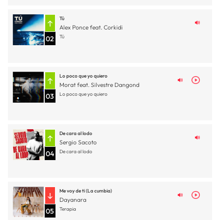
Tú
Alex Ponce feat. Corkidi
Tú
02
Lo poco que yo quiero
Morat feat. Silvestre Dangond
Lo poco que yo quiero
03
De cara al lodo
Sergio Sacoto
De cara al lodo
04
Me voy de ti (La cumbia)
Dayanara
Terapia
05