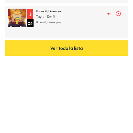
I knew it, I knew you
Taylor Swift
I knew it, i knew you
06
Ver toda la lista