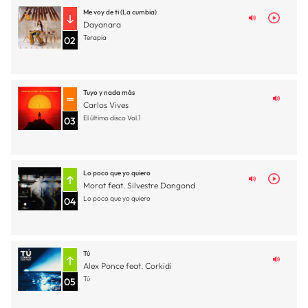
Me voy de ti (La cumbia)
Dayanara
Terapia
02
Tuyo y nada más
Carlos Vives
El último disco Vol.1
03
Lo poco que yo quiero
Morat feat. Silvestre Dangond
Lo poco que yo quiero
04
Tú
Alex Ponce feat. Corkidi
Tú
05