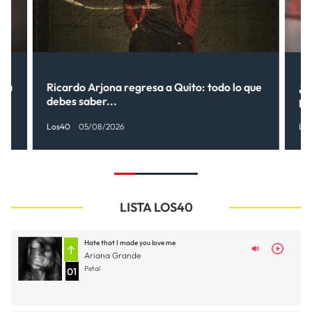
una
Ricardo Arjona regresa a Quito: todo lo que
¿S
debes saber...
pr
Los40
05/08/2026
Lo
LISTA LOS40
Hate that I made you love me
Ariana Grande
Petal
01