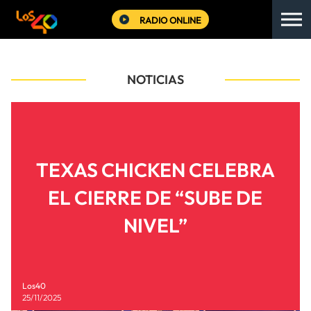
RADIO ONLINE
NOTICIAS
TEXAS CHICKEN CELEBRA
EL CIERRE DE “SUBE DE
NIVEL”
Los40
25/11/2025