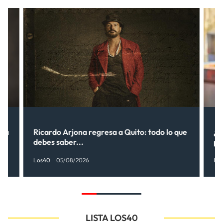
una
Ricardo Arjona regresa a Quito: todo lo que
¿S
debes saber...
pr
Los40
05/08/2026
Lo
LISTA LOS40