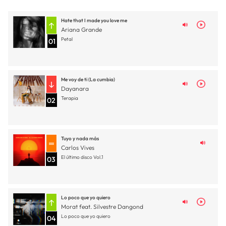
Hate that I made you love me
Ariana Grande
Petal
01
Me voy de ti (La cumbia)
Dayanara
Terapia
02
Tuyo y nada más
Carlos Vives
El último disco Vol.1
03
Lo poco que yo quiero
Morat feat. Silvestre Dangond
Lo poco que yo quiero
04