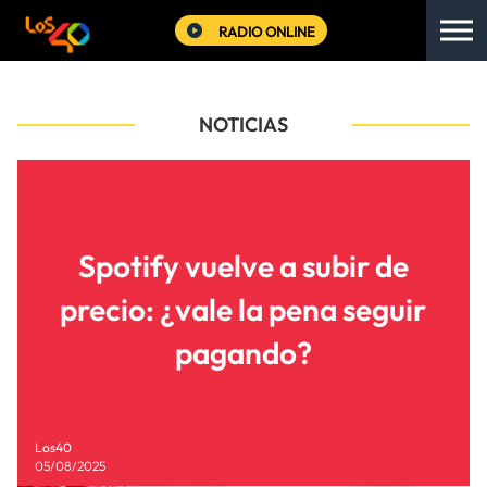
RADIO ONLINE
NOTICIAS
Spotify vuelve a subir de
precio: ¿vale la pena seguir
pagando?
Los40
05/08/2025