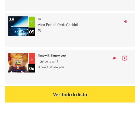
Tú
Alex Ponce feat. Corkidi
Tú
05
I knew it, I knew you
Taylor Swift
I knew it, i knew you
06
Ver toda la lista