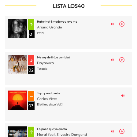
LISTA LOS40
Hate that I made you love me
Ariana Grande
Petal
01
Me voy de ti (La cumbia)
Dayanara
Terapia
02
Tuyo y nada más
Carlos Vives
El último disco Vol.1
03
Lo poco que yo quiero
Morat feat. Silvestre Dangond