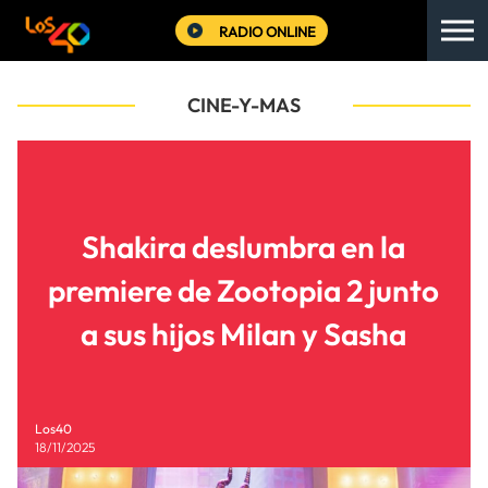
RADIO ONLINE
CINE-Y-MAS
Shakira deslumbra en la
premiere de Zootopia 2 junto
a sus hijos Milan y Sasha
Los40
18/11/2025