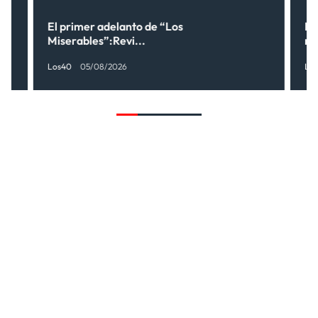
ne
El primer adelanto de “Los
Lo
Miserables”:Revi...
no
Los40
05/08/2026
Lo