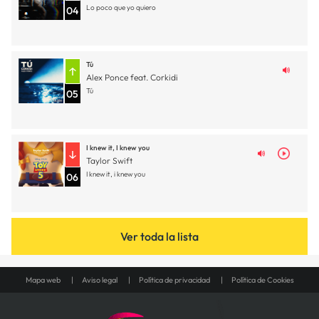
Lo poco que yo quiero
04
Tú
Alex Ponce feat. Corkidi
Tú
05
I knew it, I knew you
Taylor Swift
I knew it, i knew you
06
Ver toda la lista
Mapa web
Aviso legal
Política de privacidad
Política de Cookies