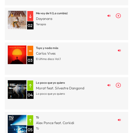
Me voy de ti (La cumbia)
Dayanara
Terapia
02
Tuyo y nada más
Carlos Vives
El último disco Vol.1
03
Lo poco que yo quiero
Morat feat. Silvestre Dangond
Lo poco que yo quiero
04
Tú
Alex Ponce feat. Corkidi
Tú
05