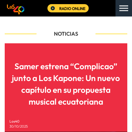
RADIO ONLINE
NOTICIAS
Samer estrena “Complicao”
junto a Los Kapone: Un nuevo
capítulo en su propuesta
musical ecuatoriana
Los40
30/10/2025