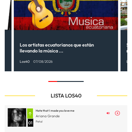
Los artistas ecuatorianos que están
Sh
llevando la música ...
nu
Los40
07/08/2026
Lo
LISTA LOS40
Hate that I made you love me
Ariana Grande
Petal
01