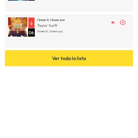
I knew it, I knew you
Taylor Swift
I knew it, i knew you
06
Ver toda la lista