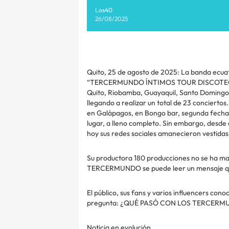
Los40
26/08/2025
Quito, 25 de agosto de 2025: La banda ecuat
“TERCERMUNDO ÍNTIMOS TOUR DISCOTECAS 20
Quito, Riobamba, Guayaquil, Santo Domingo,
llegando a realizar un total de 23 conciertos
en Galápagos, en Bongo bar, segunda fecha. 
lugar, a lleno completo. Sin embargo, desde 
hoy sus redes sociales amanecieron vestida
Su productora 180 producciones no se ha man
TERCERMUNDO se puede leer un mensaje qu
El público, sus fans y varios influencers conoc
pregunta: ¿QUÉ PASÓ CON LOS TERCER
Noticia en evolución …..