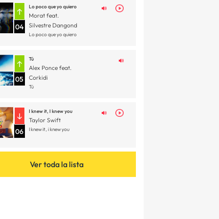
Lo poco que yo quiero
Morat feat.
Silvestre Dangond
04
Lo poco que yo quiero
Tú
Alex Ponce feat.
Corkidi
05
Tú
I knew it, I knew you
Taylor Swift
I knew it, i knew you
06
Ver toda la lista