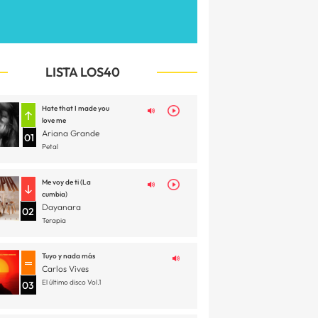
LISTA LOS40
Hate that I made you
love me
Ariana Grande
01
Petal
Me voy de ti (La
cumbia)
Dayanara
02
Terapia
Tuyo y nada más
Carlos Vives
El último disco Vol.1
03