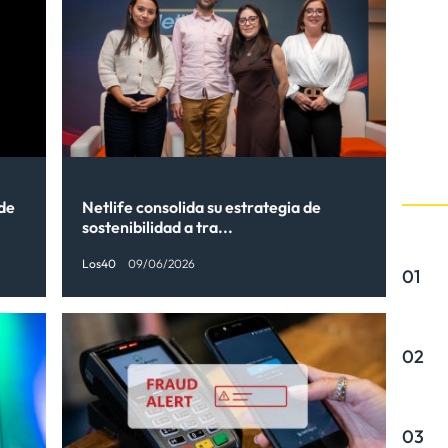
 de
Netlife consolida su estrategia de
sostenibilidad a tra...
Los40
09/06/2026
01
02
03