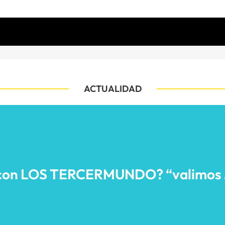
ACTUALIDAD
con LOS TERCERMUNDO? “valimos …